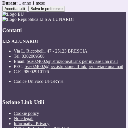
Durata:
1 anno 1 mese
Accetta tutti
Salva le preferenze
I.I.S A.LUNARDI
Contatti
I.I.S A.LUNARDI
Via L. Riccobelli, 47 - 25123 BRESCIA
Tel:
0302009508
Email:
bsis024002@istruzione.it
Link per inviare una mail
PEC:
bsis024002@pec.istruzione.it
Link per inviare una mail
C.F.: 98002910176
Codice Univoco UFGRYH
Sezione Link Utili
Cookie policy
Note legali
Informativa Privacy