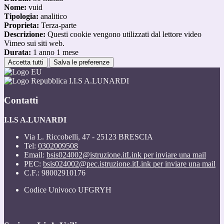
Nome:
vuid
Tipologia:
analitico
Proprieta:
Terza-parte
Descrizione:
Questi cookie vengono utilizzati dal lettore video
Vimeo sui siti web.
Durata:
1 anno 1 mese
Accetta tutti
Salva le preferenze
I.I.S A.LUNARDI
Contatti
I.I.S A.LUNARDI
Via L. Riccobelli, 47 - 25123 BRESCIA
Tel:
0302009508
Email:
bsis024002@istruzione.it
Link per inviare una mail
PEC:
bsis024002@pec.istruzione.it
Link per inviare una mail
C.F.: 98002910176
Codice Univoco UFGRYH