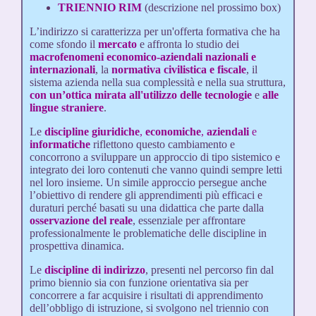
TRIENNIO RIM
(descrizione nel prossimo box)
L’indirizzo si caratterizza per un'offerta formativa che ha
come sfondo il
mercato
e affronta lo studio dei
macrofenomeni economico-aziendali nazionali e
internazionali
, la
normativa civilistica e
fiscale
, il
sistema azienda nella sua complessità e nella sua struttura,
con un’ottica mirata all'utilizzo
delle tecnologie
e
alle
lingue straniere
.
Le
discipline giuridiche
,
economiche
,
aziendali
e
informatiche
riflettono questo cambiamento e
concorrono a sviluppare un approccio di tipo sistemico e
integrato dei loro contenuti che vanno quindi sempre letti
nel loro insieme. Un simile approccio persegue anche
l’obiettivo di rendere gli apprendimenti più efficaci e
duraturi perché basati su una didattica che parte dalla
osservazione del reale
, essenziale per affrontare
professionalmente le problematiche delle discipline in
prospettiva dinamica.
Le
discipline di indirizzo
, presenti nel percorso fin dal
primo biennio sia con funzione orientativa sia per
concorrere a far acquisire i risultati di apprendimento
dell’obbligo di istruzione, si svolgono nel triennio con