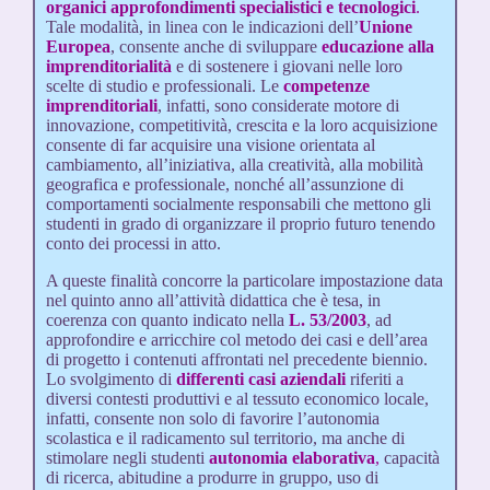
organici approfondimenti specialistici e tecnologici
.
Tale modalità, in linea con le indicazioni dell’
Unione
Europea
, consente anche di sviluppare
educazione alla
imprenditorialità
e di sostenere i giovani nelle loro
scelte di studio e professionali. Le
competenze
imprenditoriali
, infatti, sono considerate motore di
innovazione, competitività, crescita e la loro acquisizione
consente di far acquisire una visione orientata al
cambiamento, all’iniziativa, alla creatività, alla mobilità
geografica e professionale, nonché all’assunzione di
comportamenti socialmente responsabili che mettono gli
studenti in grado di organizzare il proprio futuro tenendo
conto dei processi in atto.
A queste finalità concorre la particolare impostazione data
nel quinto anno all’attività didattica che è tesa, in
coerenza con quanto indicato nella
L. 53/2003
, ad
approfondire e arricchire col metodo dei casi e dell’area
di progetto i contenuti affrontati nel precedente biennio.
Lo svolgimento di
differenti casi aziendali
riferiti a
diversi contesti produttivi e al tessuto economico locale,
infatti, consente non solo di favorire l’autonomia
scolastica e il radicamento sul territorio, ma anche di
stimolare negli studenti
autonomia elaborativa
,
capacità
di ricerca, abitudine a produrre in gruppo, uso di