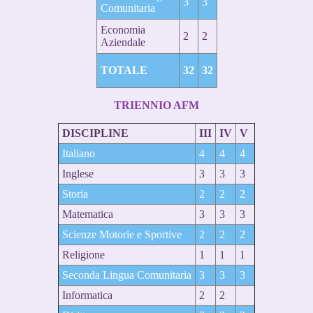
3
3
Comunitaria
Economia
2
2
Aziendale
TOTALE
32
32
TRIENNIO AFM
DISCIPLINE
III
IV
V
Italiano
4
4
4
Inglese
3
3
3
Storia
2
2
2
Matematica
3
3
3
Scienze Motorie e Sportive
2
2
2
Religione
1
1
1
Seconda Lingua Comunitaria
3
3
3
Informatica
2
2