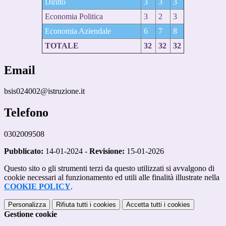
Diritto
3
3
3
Economia Politica
3
2
3
Economia Aziendale
6
7
8
TOTALE
32
32
32
Email
bsis024002@istruzione.it
Telefono
0302009508
Pubblicato:
14-01-2024 -
Revisione:
15-01-2026
Questo sito o gli strumenti terzi da questo utilizzati si avvalgono di
cookie necessari al funzionamento ed utili alle finalità illustrate nella
COOKIE POLICY
.
Personalizza
Rifiuta tutti
i cookies
Accetta tutti
i cookies
Gestione cookie