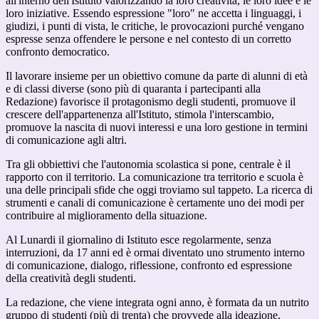
all'interno dell'Istituto valorizzando la loro creatività, le loro idee e le
loro iniziative. Essendo espressione "loro" ne accetta i linguaggi, i
giudizi, i punti di vista, le critiche, le provocazioni purché vengano
espresse senza offendere le persone e nel contesto di un corretto
confronto democratico.
Il lavorare insieme per un obiettivo comune da parte di alunni di età
e di classi diverse (sono più di quaranta i partecipanti alla
Redazione) favorisce il protagonismo degli studenti, promuove il
crescere dell'appartenenza all'Istituto, stimola l'interscambio,
promuove la nascita di nuovi interessi e una loro gestione in termini
di comunicazione agli altri.
Tra gli obbiettivi che l'autonomia scolastica si pone, centrale è il
rapporto con il territorio. La comunicazione tra territorio e scuola è
una delle principali sfide che oggi troviamo sul tappeto. La ricerca di
strumenti e canali di comunicazione è certamente uno dei modi per
contribuire al miglioramento della situazione.
Al Lunardi il giornalino di Istituto esce regolarmente, senza
interruzioni, da 17 anni ed è ormai diventato uno strumento interno
di comunicazione, dialogo, riflessione, confronto ed espressione
della creatività degli studenti.
La redazione, che viene integrata ogni anno, è formata da un nutrito
gruppo di studenti (più di trenta) che provvede alla ideazione,