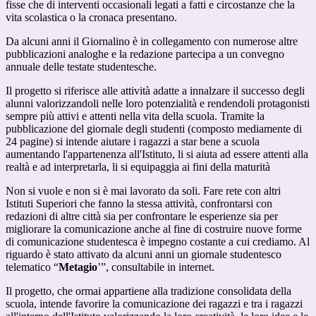
fisse che di interventi occasionali legati a fatti e circostanze che la
vita scolastica o la cronaca presentano.
Da alcuni anni il Giornalino è in collegamento con numerose altre
pubblicazioni analoghe e la redazione partecipa a un convegno
annuale delle testate studentesche.
Il progetto si riferisce alle attività adatte a innalzare il successo degli
alunni valorizzandoli nelle loro potenzialità e rendendoli protagonisti
sempre più attivi e attenti nella vita della scuola. Tramite la
pubblicazione del giornale degli studenti (composto mediamente di
24 pagine) si intende aiutare i ragazzi a star bene a scuola
aumentando l'appartenenza all'Istituto, li si aiuta ad essere attenti alla
realtà e ad interpretarla, li si equipaggia ai fini della maturità
Non si vuole e non si è mai lavorato da soli. Fare rete con altri
Istituti Superiori che fanno la stessa attività, confrontarsi con
redazioni di altre città sia per confrontare le esperienze sia per
migliorare la comunicazione anche al fine di costruire nuove forme
di comunicazione studentesca è impegno costante a cui crediamo. Al
riguardo è stato attivato da alcuni anni un giornale studentesco
telematico “
Metagio
’”, consultabile in internet.
Il progetto, che ormai appartiene alla tradizione consolidata della
scuola, intende favorire la comunicazione dei ragazzi e tra i ragazzi