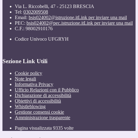
Via L. Riccobelli, 47 - 25123 BRESCIA
Tel:
0302009508
Email:
bsis024002@istruzione.it
Link per inviare una mail
PEC:
bsis024002@pec.istruzione.it
Link per inviare una mail
C.F.: 98002910176
Codice Univoco UFGRYH
Sezione Link Utili
Cookie policy
Note legali
Informativa Privacy
Ufficio Relazioni con il Pubblico
Dichiarazione di accessibilità
Obiettivi di accessibilità
Whistleblowing
Gestione consensi cookie
Amministrazione trasparente
Pagina visualizzata
9335
volte