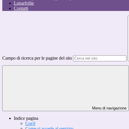
Lunarfollie
Contatti
Campo di ricerca per le pagine del sito
Menu di navigazione
Indice pagina
Cos'è
Come si accede al servizio