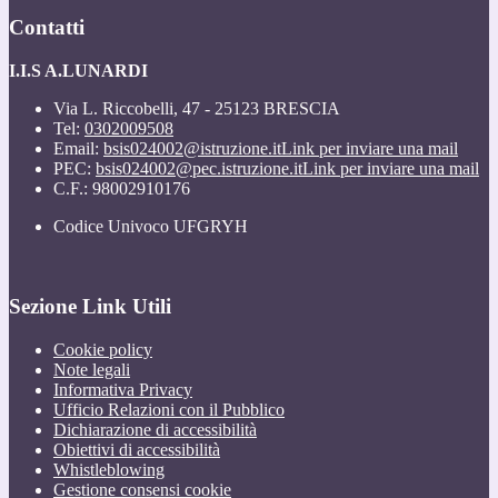
Contatti
I.I.S A.LUNARDI
Via L. Riccobelli, 47 - 25123 BRESCIA
Tel:
0302009508
Email:
bsis024002@istruzione.it
Link per inviare una mail
PEC:
bsis024002@pec.istruzione.it
Link per inviare una mail
C.F.: 98002910176
Codice Univoco UFGRYH
Sezione Link Utili
Cookie policy
Note legali
Informativa Privacy
Ufficio Relazioni con il Pubblico
Dichiarazione di accessibilità
Obiettivi di accessibilità
Whistleblowing
Gestione consensi cookie