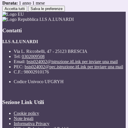
Durata:
1 anno 1 mese
Accetta tutti
Salva le preferenze
I.I.S A.LUNARDI
Contatti
I.I.S A.LUNARDI
Via L. Riccobelli, 47 - 25123 BRESCIA
Tel:
0302009508
Email:
bsis024002@istruzione.it
Link per inviare una mail
PEC:
bsis024002@pec.istruzione.it
Link per inviare una mail
C.F.: 98002910176
Codice Univoco UFGRYH
Sezione Link Utili
Cookie policy
Note legali
Informativa Privacy