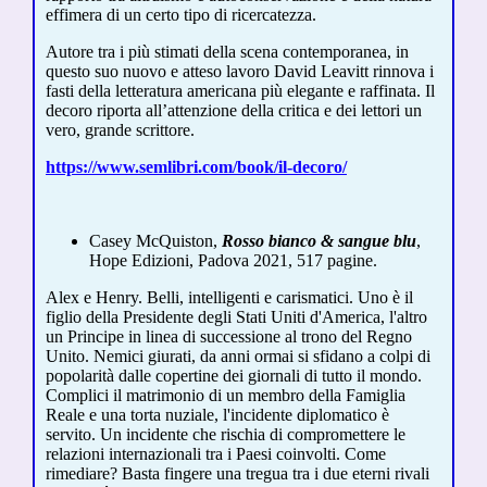
effimera di un certo tipo di ricercatezza.
Autore tra i più stimati della scena contemporanea, in
questo suo nuovo e atteso lavoro David Leavitt rinnova i
fasti della letteratura americana più elegante e raffinata. Il
decoro riporta all’attenzione della critica e dei lettori un
vero, grande scrittore.
https://www.semlibri.com/book/il-decoro/
Casey McQuiston,
Rosso bianco & sangue blu
,
Hope Edizioni, Padova 2021, 517 pagine.
Alex e Henry. Belli, intelligenti e carismatici. Uno è il
figlio della Presidente degli Stati Uniti d'America, l'altro
un Principe in linea di successione al trono del Regno
Unito. Nemici giurati, da anni ormai si sfidano a colpi di
popolarità dalle copertine dei giornali di tutto il mondo.
Complici il matrimonio di un membro della Famiglia
Reale e una torta nuziale, l'incidente diplomatico è
servito. Un incidente che rischia di compromettere le
relazioni internazionali tra i Paesi coinvolti. Come
rimediare? Basta fingere una tregua tra i due eterni rivali