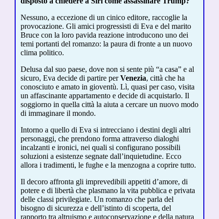
disposto a chiedere a Siri come assassinare Trump?
Nessuno, a eccezione di un cinico editore, raccoglie la
provocazione. Gli amici progressisti di Eva e del marito
Bruce con la loro pavida reazione introducono uno dei
temi portanti del romanzo: la paura di fronte a un nuovo
clima politico.
Delusa dal suo paese, dove non si sente più “a casa” e al
sicuro, Eva decide di partire per
Venezia
, città che ha
conosciuto e amato in gioventù. Lì, quasi per caso, visita
un affascinante appartamento e decide di acquistarlo. Il
soggiorno in quella città la aiuta a cercare un nuovo modo
di immaginare il mondo.
Intorno a quello di Eva si intrecciano i destini degli altri
personaggi, che prendono forma attraverso dialoghi
incalzanti e ironici, nei quali si configurano possibili
soluzioni a esistenze segnate dall’inquietudine. Ecco
allora i tradimenti, le fughe e la menzogna a coprire tutto.
Il decoro affronta gli imprevedibili appetiti d’amore, di
potere e di libertà che plasmano la vita pubblica e privata
delle classi privilegiate. Un romanzo che parla del
bisogno di sicurezza e dell’istinto di scoperta, del
rapporto tra altruismo e autoconservazione e della natura