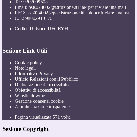
Tel:
0302009508
Email:
bsis024002@istruzione.it
Link per inviare una mail
PEC:
bsis024002@pec.istruzione.it
Link per inviare una mail
C.F.: 98002910176
Codice Univoco UFGRYH
Sezione Link Utili
Cookie policy
Note legali
Informativa Privacy
Ufficio Relazioni con il Pubblico
Dichiarazione di accessibilità
Obiettivi di accessibilità
Whistleblowing
Gestione consensi cookie
Amministrazione trasparente
Pagina visualizzata
571
volte
Sezione Copyright