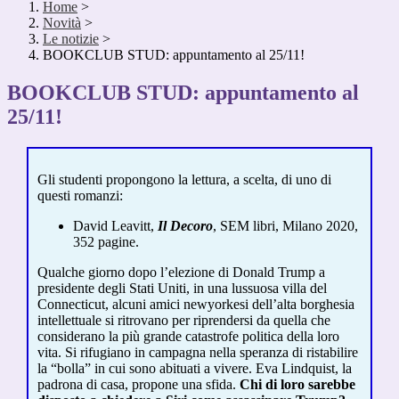
Home
>
Novità
>
Le notizie
>
BOOKCLUB STUD: appuntamento al 25/11!
BOOKCLUB STUD: appuntamento al
25/11!
Gli studenti propongono la lettura, a scelta, di uno di
questi romanzi:
David Leavitt,
Il Decoro
, SEM libri, Milano 2020,
352 pagine.
Qualche giorno dopo l’elezione di Donald Trump a
presidente degli Stati Uniti, in una lussuosa villa del
Connecticut, alcuni amici newyorkesi dell’alta borghesia
intellettuale si ritrovano per riprendersi da quella che
considerano la più grande catastrofe politica della loro
vita. Si rifugiano in campagna nella speranza di ristabilire
la “bolla” in cui sono abituati a vivere. Eva Lindquist, la
padrona di casa, propone una sfida.
Chi di loro sarebbe