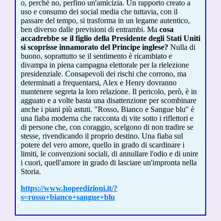
o, perché no, perfino un'amicizia. Un rapporto creato a
uso e consumo dei social media che tuttavia, con il
passare del tempo, si trasforma in un legame autentico,
ben diverso dalle previsioni di entrambi. Ma
cosa
accadrebbe se il figlio della Presidente degli Stati Uniti
si scoprisse innamorato del Principe inglese?
Nulla di
buono, soprattutto se il sentimento è ricambiato e
divampa in piena campagna elettorale per la rielezione
presidenziale. Consapevoli dei rischi che corrono, ma
determinati a frequentarsi, Alex e Henry dovranno
mantenere segreta la loro relazione. Il pericolo, però, è in
agguato e a volte basta una disattenzione per scombinare
anche i piani più astuti. "Rosso, Bianco e Sangue blu" è
una fiaba moderna che racconta di vite sotto i riflettori e
di persone che, con coraggio, scelgono di non tradire se
stesse, rivendicando il proprio destino. Una fiaba sul
potere del vero amore, quello in grado di scardinare i
limiti, le convenzioni sociali, di annullare l'odio e di unire
i cuori, quell'amore in grado di lasciare un'impronta nella
Storia.
https://www.hopeedizioni.it/?
s=rosso+bianco+sangue+blu