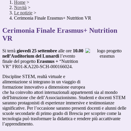
Home
>
Novità
>
Le notizie
>
Cerimonia Finale Erasmus+ Nutrition VR
Cerimonia Finale Erasmus+ Nutrition
VR
Si terrà
giovedì 25 settembre
alle ore
10.00
nell’Auditorium del Lunardi
l’evento
finale del progetto
Erasmus +
“Nutrition
VR” FR01-KA220-SCH-000166024.
Discipline STEM, realtà virtuale e
alimentazione si integrano in un viaggio di
formazione innovativo a dimensione europea
che ha coinvolto attori internazionali
appartenenti sia al mondo
dell'Istruzione che dell’Associazionismo.
Studenti e docenti STEM
saranno protagonisti di esperienze immersive e testimonianze
significative. Per l’occasione saranno presenti docenti e alunni delle
scuole secondarie di primo grado di Brescia per scoprire come la
tecnologia può trasformare la didattica e rendere più accattivante
l’apprendimento.