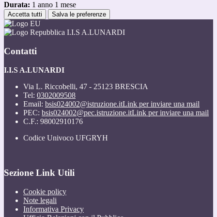
Durata:
1 anno 1 mese
Accetta tutti
Salva le preferenze
I.I.S A.LUNARDI
Contatti
I.I.S A.LUNARDI
Via L. Riccobelli, 47 - 25123 BRESCIA
Tel:
0302009508
Email:
bsis024002@istruzione.it
Link per inviare una mail
PEC:
bsis024002@pec.istruzione.it
Link per inviare una mail
C.F.: 98002910176
Codice Univoco UFGRYH
Sezione Link Utili
Cookie policy
Note legali
Informativa Privacy