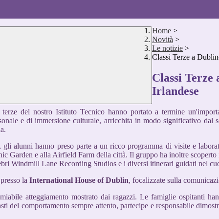
Home
>
Novità
>
Le notizie
>
Classi Terze a Dublin
Classi Terze 
Irlandese
i terze del nostro Istituto Tecnico hanno portato a termine un'import
onale e di immersione culturale, arricchita in modo significativo dal 
a.
 gli alunni hanno preso parte a un ricco programma di visite e laborato
 Garden e alla Airfield Farm della città. Il gruppo ha inoltre scoperto imp
bri Windmill Lane Recording Studios e i diversi itinerari guidati nel cuo
 presso la
International House of Dublin
, focalizzate sulla comunicazi
ncomiabile atteggiamento mostrato dai ragazzi. Le famiglie ospitanti h
asti del comportamento sempre attento, partecipe e responsabile dimos