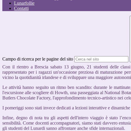
Lunarfollie
Contatti
Campo di ricerca per le pagine del sito
Con il rientro a Brescia sabato 13 giugno, 21 studenti delle class
rappresentato per i ragazzi un'occasione preziosa di maturazione pers
vicino la quotidianità irlandese e di sviluppare una maggiore autonomi
Le attività hanno seguito un ritmo ben scandito: durante le mattinate,
l'escursione alle scogliere di Howth, una passeggiata al National Botanic
Butlers Chocolate Factory, l'approfondimento tecnico-artistico nei cele
I pomeriggi sono stati invece dedicati a lezioni interattive e dinamiche
Infine, degno di nota tra gli aspetti dell'intero viaggio è stato l’e
sensibilità. Come docenti accompagnatori, siamo stati davvero entusi
gli studenti del Lunardi sanno affrontare anche sfide internazionali.