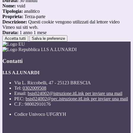
Durata:
30 minuti
Nome:
vuid
Tipologia:
analitico
Proprieta:
Terza-parte
Descrizione:
Questi cookie vengono utilizzati dal lettore video
Vimeo sui siti web.
Durata:
1 anno 1 mese
Accetta tutti
Salva le preferenze
I.I.S A.LUNARDI
Contatti
I.I.S A.LUNARDI
Via L. Riccobelli, 47 - 25123 BRESCIA
Tel:
0302009508
Email:
bsis024002@istruzione.it
Link per inviare una mail
PEC:
bsis024002@pec.istruzione.it
Link per inviare una mail
C.F.: 98002910176
Codice Univoco UFGRYH