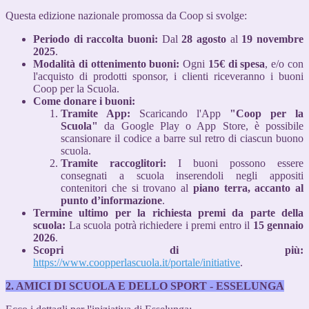
Questa edizione nazionale promossa da Coop si svolge:
Periodo di raccolta buoni:
Dal
28 agosto
al
19 novembre
2025
.
Modalità di ottenimento buoni:
Ogni
15€ di spesa
, e/o con
l'acquisto di prodotti sponsor, i clienti riceveranno i buoni
Coop per la Scuola.
Come donare i buoni:
Tramite App:
Scaricando l'App
"Coop per la
Scuola"
da Google Play o App Store, è possibile
scansionare il codice a barre sul retro di ciascun buono
scuola.
Tramite raccoglitori:
I buoni possono essere
consegnati a scuola inserendoli negli appositi
contenitori che si trovano al
piano terra, accanto al
punto d’informazione
.
Termine ultimo per la richiesta premi da parte della
scuola:
La scuola potrà richiedere i premi entro il
15 gennaio
2026
.
Scopri di più:
https://www.coopperlascuola.it/portale/initiative
.
2. AMICI DI SCUOLA E DELLO SPORT - ESSELUNGA