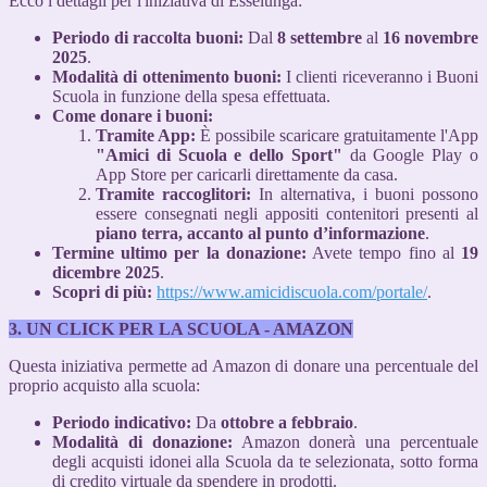
Ecco i dettagli per l'iniziativa di Esselunga:
Periodo di raccolta buoni:
Dal
8 settembre
al
16 novembre
2025
.
Modalità di ottenimento buoni:
I clienti riceveranno i Buoni
Scuola in funzione della spesa effettuata.
Come donare i buoni:
Tramite App:
È possibile scaricare gratuitamente l'App
"Amici di Scuola e dello Sport"
da Google Play o
App Store per caricarli direttamente da casa.
Tramite raccoglitori:
In alternativa, i buoni possono
essere consegnati negli appositi contenitori presenti al
piano terra, accanto al punto d’informazione
.
Termine ultimo per la donazione:
Avete tempo fino al
19
dicembre 2025
.
Scopri di più:
https://www.amicidiscuola.com/portale/
.
3. UN CLICK PER LA SCUOLA - AMAZON
Questa iniziativa permette ad Amazon di donare una percentuale del
proprio acquisto alla scuola:
Periodo indicativo:
Da
ottobre a febbraio
.
Modalità di donazione:
Amazon donerà una percentuale
degli acquisti idonei alla Scuola da te selezionata, sotto forma
di credito virtuale da spendere in prodotti.