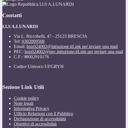
I.I.S A.LUNARDI
Contatti
I.I.S A.LUNARDI
Via L. Riccobelli, 47 - 25123 BRESCIA
Tel:
0302009508
Email:
bsis024002@istruzione.it
Link per inviare una mail
PEC:
bsis024002@pec.istruzione.it
Link per inviare una mail
C.F.: 98002910176
Codice Univoco UFGRYH
Sezione Link Utili
Cookie policy
Note legali
Informativa Privacy
Ufficio Relazioni con il Pubblico
Dichiarazione di accessibilità
Obiettivi di accessibilità