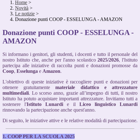
Home
>
Novità
>
Le notizie
>
Donazione punti COOP - ESSELUNGA - AMAZON
Donazione punti COOP - ESSELUNGA -
AMAZON
Si informano i genitori, gli studenti, i docenti e tutto il personale del
nostro Istituto che, anche per l'anno scolastico
2025/2026
, l'Istituto
partecipa alle iniziative di raccolta punti e donazioni promosse da
Coop
,
Esselunga
e
Amazon
.
L'obiettivo di queste iniziative è raccogliere punti e donazioni per
ottenere gratuitamente
materiale didattico e attrezzature
multimediali
. Lo scorso anno, grazie all’impegno di tutti, il nostro
Istituto ha potuto acquistare importanti attrezzature. Invitiamo tutti a
sostenere l'
Istituto Lunardi
e il
Liceo linguistico Lunardi
rinnovando la partecipazione anche quest'anno.
Di seguito, le iniziative attive e le relative modalità di partecipazione.
1. COOP PER LA SCUOLA 2025