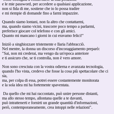
e le mie password, per accedere a qualsiasi applicazione,
non si fida di me, sostiene che io lo possa tradire
e mi riempie di domande fino a farmi impazzire.
Quando siamo lontani, non fa altro che contattarmi,
ma, quando siamo vicini, trascorre poco tempo a parlarmi,
preferisce giocare col telefono e con gli amici.
Quanto mi mancano i giorni in cui eravamo felici!"
Iniziò a singhiozzare tristemente e Ilaria l'abbracciò.
Nel mentre, la donna un discorso d'incoraggiamento preparò:
"Sai, non mi crederai, ma vengo da un'epoca anteriore
e ti assicuro che, se ti controlla, non è vero amore.
Non sono cresciuta con la vostra odierna e avanzata tecnologia,
quando l'ho vista, credevo che fosse la cosa più spettacolare che ci
sia,
ma, per colpa di essa, potrei essere costantemente monitorata
e la sola idea mi ha fortemente spaventata.
Da quello che mi hai raccontato, può unire persone distanti,
ma allo stesso tempo, allontana quelle a te davanti,
può intrattenerti e fornirti un grande quantità d'informazioni,
però, contemporaneamente, crea intoppi nelle relazioni".