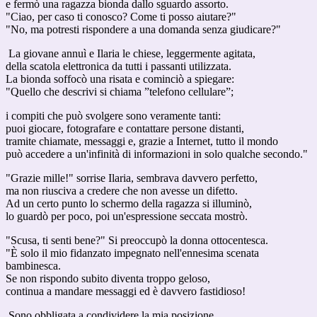
e fermò una ragazza bionda dallo sguardo assorto.
"Ciao, per caso ti conosco? Come ti posso aiutare?"
"No, ma potresti rispondere a una domanda senza giudicare?"
La giovane annuì e Ilaria le chiese, leggermente agitata,
della scatola elettronica da tutti i passanti utilizzata.
La bionda soffocò una risata e cominciò a spiegare:
"Quello che descrivi si chiama ”telefono cellulare”;
i compiti che può svolgere sono veramente tanti:
puoi giocare, fotografare e contattare persone distanti,
tramite chiamate, messaggi e, grazie a Internet, tutto il mondo
può accedere a un'infinità di informazioni in solo qualche secondo."
"Grazie mille!" sorrise Ilaria, sembrava davvero perfetto,
ma non riusciva a credere che non avesse un difetto.
Ad un certo punto lo schermo della ragazza si illuminò,
lo guardò per poco, poi un'espressione seccata mostrò.
"Scusa, ti senti bene?" Si preoccupò la donna ottocentesca.
"È solo il mio fidanzato impegnato nell'ennesima scenata
bambinesca.
Se non rispondo subito diventa troppo geloso,
continua a mandare messaggi ed è davvero fastidioso!
Sono obbligata a condividere la mia posizione