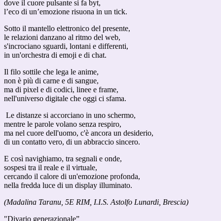
dove il cuore pulsante si fa byt,
l’eco di un’emozione risuona in un tick.
Sotto il mantello elettronico del presente,
le relazioni danzano al ritmo del web,
s'incrociano sguardi, lontani e differenti,
in un'orchestra di emoji e di chat.
Il filo sottile che lega le anime,
non è più di carne e di sangue,
ma di pixel e di codici, linee e frame,
nell'universo digitale che oggi ci sfama.
Le distanze si accorciano in uno schermo,
mentre le parole volano senza respiro,
ma nel cuore dell'uomo, c'è ancora un desiderio,
di un contatto vero, di un abbraccio sincero.
E così navighiamo, tra segnali e onde,
sospesi tra il reale e il virtuale,
cercando il calore di un'emozione profonda,
nella fredda luce di un display illuminato.
(Madalina Taranu, 5E RIM, I.I.S. Astolfo Lunardi, Brescia)
"Divario generazionale”