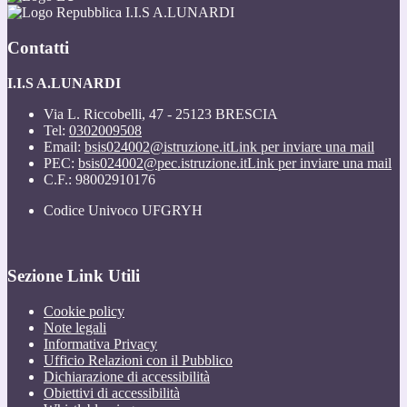
I.I.S A.LUNARDI
Contatti
I.I.S A.LUNARDI
Via L. Riccobelli, 47 - 25123 BRESCIA
Tel:
0302009508
Email:
bsis024002@istruzione.it
Link per inviare una mail
PEC:
bsis024002@pec.istruzione.it
Link per inviare una mail
C.F.: 98002910176
Codice Univoco UFGRYH
Sezione Link Utili
Cookie policy
Note legali
Informativa Privacy
Ufficio Relazioni con il Pubblico
Dichiarazione di accessibilità
Obiettivi di accessibilità