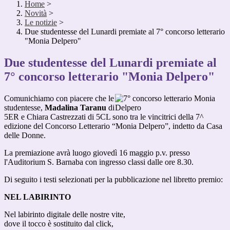
Home
>
Novità
>
Le notizie
>
Due studentesse del Lunardi premiate al 7° concorso letterario
"Monia Delpero"
Due studentesse del Lunardi premiate al
7° concorso letterario "Monia Delpero"
Comunichiamo con piacere che le
studentesse,
Madalina Taranu
di
5ER e Chiara Castrezzati di 5CL sono tra le vincitrici della 7^
edizione del Concorso Letterario “Monia Delpero”, indetto da Casa
delle Donne.
La premiazione avrà luogo giovedì 16 maggio p.v. presso
l'Auditorium S. Barnaba con ingresso classi dalle ore 8.30.
Di seguito i testi selezionati per la pubblicazione nel libretto premio:
NEL LABIRINTO
Nel labirinto digitale delle nostre vite,
dove il tocco è sostituito dal click,