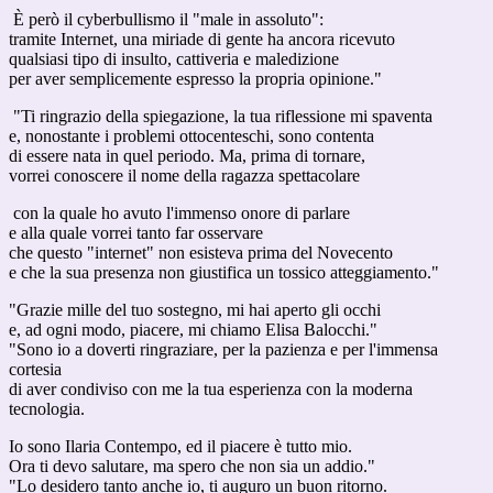
È però il cyberbullismo il "male in assoluto":
tramite Internet, una miriade di gente ha ancora ricevuto
qualsiasi tipo di insulto, cattiveria e maledizione
per aver semplicemente espresso la propria opinione."
"Ti ringrazio della spiegazione, la tua riflessione mi spaventa
e, nonostante i problemi ottocenteschi, sono contenta
di essere nata in quel periodo. Ma, prima di tornare,
vorrei conoscere il nome della ragazza spettacolare
con la quale ho avuto l'immenso onore di parlare
e alla quale vorrei tanto far osservare
che questo "internet" non esisteva prima del Novecento
e che la sua presenza non giustifica un tossico atteggiamento."
"Grazie mille del tuo sostegno, mi hai aperto gli occhi
e, ad ogni modo, piacere, mi chiamo Elisa Balocchi."
"Sono io a doverti ringraziare, per la pazienza e per l'immensa
cortesia
di aver condiviso con me la tua esperienza con la moderna
tecnologia.
Io sono Ilaria Contempo, ed il piacere è tutto mio.
Ora ti devo salutare, ma spero che non sia un addio."
"Lo desidero tanto anche io, ti auguro un buon ritorno.