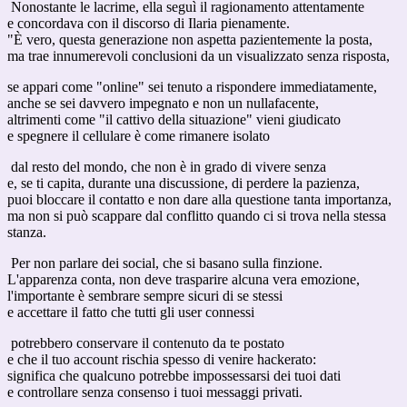
Nonostante le lacrime, ella seguì il ragionamento attentamente
e concordava con il discorso di Ilaria pienamente.
"È vero, questa generazione non aspetta pazientemente la posta,
ma trae innumerevoli conclusioni da un visualizzato senza risposta,
se appari come "online" sei tenuto a rispondere immediatamente,
anche se sei davvero impegnato e non un nullafacente,
altrimenti come "il cattivo della situazione" vieni giudicato
e spegnere il cellulare è come rimanere isolato
dal resto del mondo, che non è in grado di vivere senza
e, se ti capita, durante una discussione, di perdere la pazienza,
puoi bloccare il contatto e non dare alla questione tanta importanza,
ma non si può scappare dal conflitto quando ci si trova nella stessa
stanza.
Per non parlare dei social, che si basano sulla finzione.
L'apparenza conta, non deve trasparire alcuna vera emozione,
l'importante è sembrare sempre sicuri di se stessi
e accettare il fatto che tutti gli user connessi
potrebbero conservare il contenuto da te postato
e che il tuo account rischia spesso di venire hackerato:
significa che qualcuno potrebbe impossessarsi dei tuoi dati
e controllare senza consenso i tuoi messaggi privati.