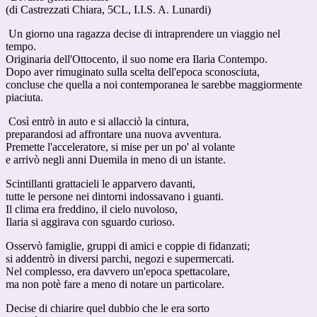
(di Castrezzati Chiara, 5CL, I.I.S. A. Lunardi)
Un giorno una ragazza decise di intraprendere un viaggio nel
tempo.
Originaria dell'Ottocento, il suo nome era Ilaria Contempo.
Dopo aver rimuginato sulla scelta dell'epoca sconosciuta,
concluse che quella a noi contemporanea le sarebbe maggiormente
piaciuta.
Così entrò in auto e si allacciò la cintura,
preparandosi ad affrontare una nuova avventura.
Premette l'acceleratore, si mise per un po' al volante
e arrivò negli anni Duemila in meno di un istante.
Scintillanti grattacieli le apparvero davanti,
tutte le persone nei dintorni indossavano i guanti.
Il clima era freddino, il cielo nuvoloso,
Ilaria si aggirava con sguardo curioso.
Osservò famiglie, gruppi di amici e coppie di fidanzati;
si addentrò in diversi parchi, negozi e supermercati.
Nel complesso, era davvero un'epoca spettacolare,
ma non potè fare a meno di notare un particolare.
Decise di chiarire quel dubbio che le era sorto