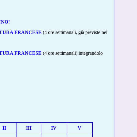
NNO
!
ATURA FRANCESE
(4 ore settimanali, già previste nel
TURA FRANCESE
(4 ore settimanali) integrandolo
II
III
IV
V