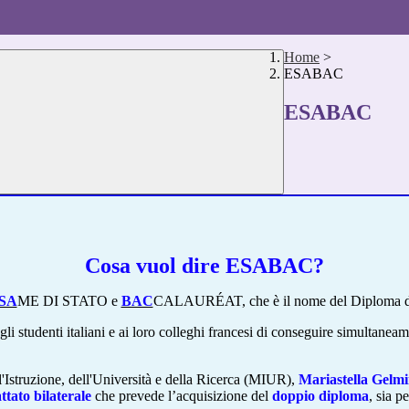
Home
>
ESABAC
ESABAC
Cosa vuol dire ESABAC?
SA
ME DI STATO e
BAC
CALAURÉAT, che è il nome del Diploma di 
li studenti italiani e ai loro colleghi francesi di conseguire simultanea
ll'Istruzione, dell'Università e della Ricerca (MIUR),
Mariastella Gelmi
attato bilaterale
che prevede l’acquisizione del
doppio diploma
, sia p