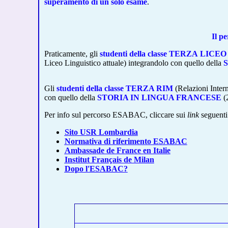
superamento di un solo esame
.
Il p
Praticamente, gli
studenti della classe TERZA
LICEO
Liceo Linguistico attuale) integrandolo con quello della
Gli
studenti della classe TERZA RIM
(Relazioni Inter
con quello della
STORIA IN LINGUA FRANCESE
(
Per info sul percorso ESABAC, cliccare sui
link
seguenti
Sito USR Lombardia
Normativa di riferimento ESABAC
Ambassade de France en Italie
Institut Français de Milan
Dopo l'ESABAC?