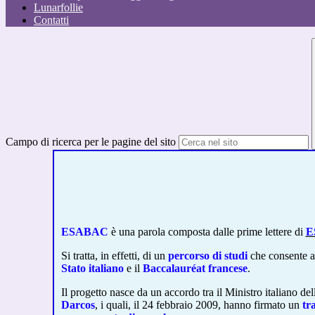
Lunarfollie
Contatti
Campo di ricerca per le pagine del sito
ESABAC
è una parola composta dalle prime lettere di
E
Si tratta, in effetti, di un
percorso di studi
che consente ag
Stato italiano
e il
Baccalauréat
francese
.
Il progetto nasce da un accordo tra il Ministro italiano de
Darcos
, i quali, il 24 febbraio 2009, hanno firmato un
tr