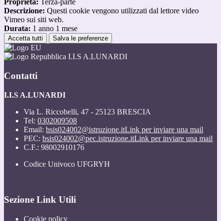
Proprieta:
Terza-parte
Descrizione:
Questi cookie vengono utilizzati dal lettore video
Vimeo sui siti web.
Durata:
1 anno 1 mese
Accetta tutti
Salva le preferenze
I.I.S A.LUNARDI
Contatti
I.I.S A.LUNARDI
Via L. Riccobelli, 47 - 25123 BRESCIA
Tel:
0302009508
Email:
bsis024002@istruzione.it
Link per inviare una mail
PEC:
bsis024002@pec.istruzione.it
Link per inviare una mail
C.F.: 98002910176
Codice Univoco UFGRYH
Sezione Link Utili
Cookie policy