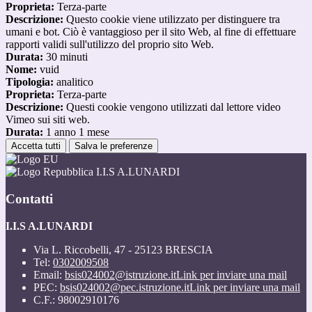
Proprieta:
Terza-parte
Descrizione:
Questo cookie viene utilizzato per distinguere tra
umani e bot. Ciò è vantaggioso per il sito Web, al fine di effettuare
rapporti validi sull'utilizzo del proprio sito Web.
Durata:
30 minuti
Nome:
vuid
Tipologia:
analitico
Proprieta:
Terza-parte
Descrizione:
Questi cookie vengono utilizzati dal lettore video
Vimeo sui siti web.
Durata:
1 anno 1 mese
Accetta tutti
Salva le preferenze
I.I.S A.LUNARDI
Contatti
I.I.S A.LUNARDI
Via L. Riccobelli, 47 - 25123 BRESCIA
Tel:
0302009508
Email:
bsis024002@istruzione.it
Link per inviare una mail
PEC:
bsis024002@pec.istruzione.it
Link per inviare una mail
C.F.: 98002910176