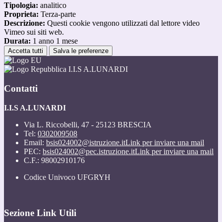
Tipologia:
analitico
Proprieta:
Terza-parte
Descrizione:
Questi cookie vengono utilizzati dal lettore video
Vimeo sui siti web.
Durata:
1 anno 1 mese
Accetta tutti
Salva le preferenze
I.I.S A.LUNARDI
Contatti
I.I.S A.LUNARDI
Via L. Riccobelli, 47 - 25123 BRESCIA
Tel:
0302009508
Email:
bsis024002@istruzione.it
Link per inviare una mail
PEC:
bsis024002@pec.istruzione.it
Link per inviare una mail
C.F.: 98002910176
Codice Univoco UFGRYH
Sezione Link Utili