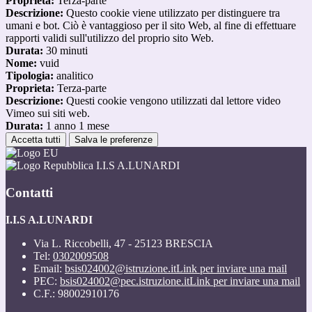
Proprieta:
Terza-parte
Descrizione:
Questo cookie viene utilizzato per distinguere tra
umani e bot. Ciò è vantaggioso per il sito Web, al fine di effettuare
rapporti validi sull'utilizzo del proprio sito Web.
Durata:
30 minuti
Nome:
vuid
Tipologia:
analitico
Proprieta:
Terza-parte
Descrizione:
Questi cookie vengono utilizzati dal lettore video
Vimeo sui siti web.
Durata:
1 anno 1 mese
Accetta tutti
Salva le preferenze
I.I.S A.LUNARDI
Contatti
I.I.S A.LUNARDI
Via L. Riccobelli, 47 - 25123 BRESCIA
Tel:
0302009508
Email:
bsis024002@istruzione.it
Link per inviare una mail
PEC:
bsis024002@pec.istruzione.it
Link per inviare una mail
C.F.: 98002910176