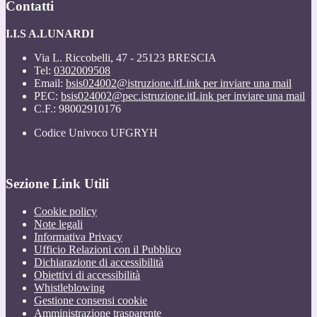
Contatti
I.I.S A.LUNARDI
Via L. Riccobelli, 47 - 25123 BRESCIA
Tel:
0302009508
Email:
bsis024002@istruzione.it
Link per inviare una mail
PEC:
bsis024002@pec.istruzione.it
Link per inviare una mail
C.F.: 98002910176
Codice Univoco UFGRYH
Sezione Link Utili
Cookie policy
Note legali
Informativa Privacy
Ufficio Relazioni con il Pubblico
Dichiarazione di accessibilità
Obiettivi di accessibilità
Whistleblowing
Gestione consensi cookie
Amministrazione trasparente