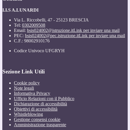
I.I.S A.LUNARDI
Via L. Riccobelli, 47 - 25123 BRESCIA
Tel:
0302009508
Email:
bsis024002@istruzione.it
Link per inviare una mail
PEC:
bsis024002@pec.istruzione.it
Link per inviare una mail
C.F.: 98002910176
Codice Univoco UFGRYH
Sezione Link Utili
Cookie policy
Note legali
Informativa Privacy
Ufficio Relazioni con il Pubblico
Dichiarazione di accessibilità
Obiettivi di accessibilità
Whistleblowing
Gestione consensi cookie
Amministrazione trasparente