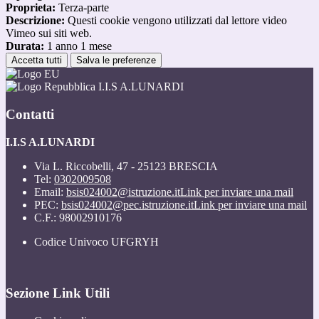
Proprieta:
Terza-parte
Descrizione:
Questi cookie vengono utilizzati dal lettore video
Vimeo sui siti web.
Durata:
1 anno 1 mese
Accetta tutti
Salva le preferenze
I.I.S A.LUNARDI
Contatti
I.I.S A.LUNARDI
Via L. Riccobelli, 47 - 25123 BRESCIA
Tel:
0302009508
Email:
bsis024002@istruzione.it
Link per inviare una mail
PEC:
bsis024002@pec.istruzione.it
Link per inviare una mail
C.F.: 98002910176
Codice Univoco UFGRYH
Sezione Link Utili