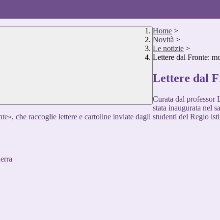
Home
>
Novità
>
Le notizie
>
Lettere dal Fronte: mo
Lettere dal 
Curata dal professor L
stata inaugurata nel s
nte», che raccoglie lettere e cartoline inviate dagli studenti del Regio is