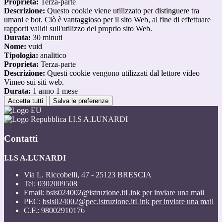
Proprieta:
Terza-parte
Descrizione:
Questo cookie viene utilizzato per distinguere tra
umani e bot. Ciò è vantaggioso per il sito Web, al fine di effettuare
rapporti validi sull'utilizzo del proprio sito Web.
Durata:
30 minuti
Nome:
vuid
Tipologia:
analitico
Proprieta:
Terza-parte
Descrizione:
Questi cookie vengono utilizzati dal lettore video
Vimeo sui siti web.
Durata:
1 anno 1 mese
Accetta tutti
Salva le preferenze
I.I.S A.LUNARDI
Contatti
I.I.S A.LUNARDI
Via L. Riccobelli, 47 - 25123 BRESCIA
Tel:
0302009508
Email:
bsis024002@istruzione.it
Link per inviare una mail
PEC:
bsis024002@pec.istruzione.it
Link per inviare una mail
C.F.: 98002910176