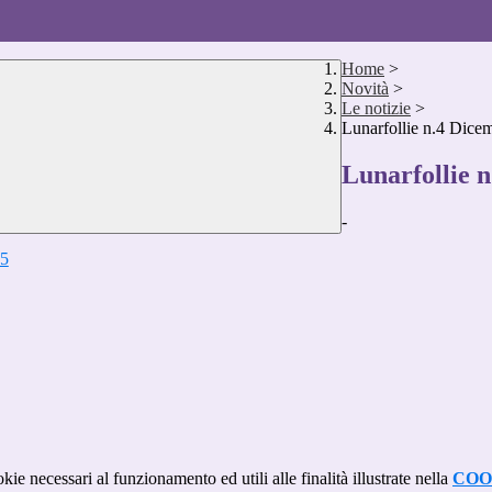
Home
>
Novità
>
Le notizie
>
Lunarfollie n.4 Dice
Lunarfollie 
-
kie necessari al funzionamento ed utili alle finalità illustrate nella
COO