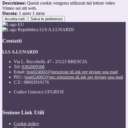
Descrizione:
Questi cookie vengono utilizzati dal lettore video
Vimeo sui siti web.
Durata:
1 anno 1 mese
Accetta tutti
Salva le preferenze
I.I.S A.LUNARDI
Contatti
I.I.S A.LUNARDI
Via L. Riccobelli, 47 - 25123 BRESCIA
Tel:
0302009508
Email:
bsis024002@istruzione.it
Link per inviare una mail
PEC:
bsis024002@pec.istruzione.it
Link per inviare una mail
C.F.: 98002910176
Codice Univoco UFGRYH
Sezione Link Utili
Cookie policy