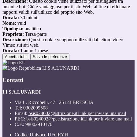
Descrizione:
Questo cookie viene utilizzato per distinguere tra
umani e bot. Ciò è vantaggioso per il sito Web, al fine di effettuare
rapporti validi sull'utilizzo del proprio sito Web.
Durata:
30 minuti
Nome:
vuid
Tipologia:
analitico
Proprieta:
Terza-parte
Descrizione:
Questi cookie vengono utilizzati dal lettore video
Vimeo sui siti web.
Durata:
1 anno 1 mese
Accetta tutti
Salva le preferenze
I.I.S A.LUNARDI
Contatti
I.I.S A.LUNARDI
Via L. Riccobelli, 47 - 25123 BRESCIA
Tel:
0302009508
Email:
bsis024002@istruzione.it
Link per inviare una mail
PEC:
bsis024002@pec.istruzione.it
Link per inviare una mail
C.F.: 98002910176
Codice Univoco UFGRYH