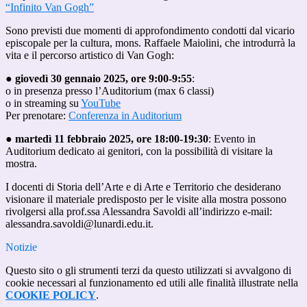
“Infinito Van Gogh”
Sono previsti due momenti di approfondimento condotti dal vicario
episcopale per la cultura, mons. Raffaele Maiolini, che introdurrà la
vita e il percorso artistico di Van Gogh:
●
giovedì 30 gennaio 2025, ore 9:00-9:55
:
o in presenza presso l’Auditorium (max 6 classi)
o
in streaming su
YouTube
Per prenotare:
Conferenza in Auditorium
●
martedì 11 febbraio 2025, ore 18:00-19:30
: Evento in
Auditorium dedicato ai genitori, con la possibilità di visitare la
mostra.
I docenti di Storia dell’Arte e di Arte e Territorio che desiderano
visionare il materiale predisposto per le visite alla mostra possono
rivolgersi alla prof.ssa Alessandra Savoldi all’indirizzo e-mail:
alessandra.savoldi@lunardi.edu.it
.
Notizie
Questo sito o gli strumenti terzi da questo utilizzati si avvalgono di
cookie necessari al funzionamento ed utili alle finalità illustrate nella
COOKIE POLICY
.