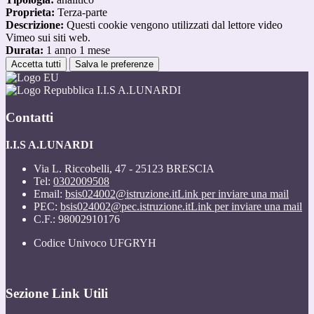
Proprieta:
Terza-parte
Descrizione:
Questi cookie vengono utilizzati dal lettore video
Vimeo sui siti web.
Durata:
1 anno 1 mese
Accetta tutti
Salva le preferenze
I.I.S A.LUNARDI
Contatti
I.I.S A.LUNARDI
Via L. Riccobelli, 47 - 25123 BRESCIA
Tel:
0302009508
Email:
bsis024002@istruzione.it
Link per inviare una mail
PEC:
bsis024002@pec.istruzione.it
Link per inviare una mail
C.F.: 98002910176
Codice Univoco UFGRYH
Sezione Link Utili