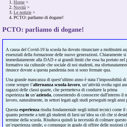
Home
>
Novità
>
Le notizie
>
PCTO: parliamo di dogane!
PCTO: parliamo di dogane!
A causa del Covid-19 la scuola ha dovuto rinunciare a moltissimi asp
essenziali della formazione delle nuove generazioni. Chiaramente si
immediatamente alla DAD e ai grandi limiti che essa ha portato nel 
formativo sia culturale che sociale di noi studenti, ma sfortunatament
rinunce dovute a questa pandemia non si sono fermate qua.
Una grande mancanza di quest’ultimo anno è stata l’impossibilità di 
come sempre l’
alternanza scuola-lavoro
, un’attività svolta ogni a
ragazzi delle classi quarte, che permetteva di condurre la prima
esperienza
in
un’
azienda
, consentendo di conoscere dall'interno il
lavoro, naturalmente, in settori legati agli studi perseguiti negli anni
Questa
esperienza
risulta fondamentale negli istituti tecnici come il 
quanto permette a tutti gli studenti di farsi un’idea su ciò che si desid
termine della scuola. Risultava quindi la necessità di colmare quest
un’esperienza simile, o comunque in grado di offrire delle nozioni c