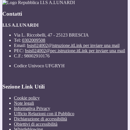
I.I.S A.LUNARDI
Contatti
I.I.S A.LUNARDI
Via L. Riccobelli, 47 - 25123 BRESCIA
Tel:
0302009508
Email:
bsis024002@istruzione.it
Link per inviare una mail
PEC:
bsis024002@pec.istruzione.it
Link per inviare una mail
C.F.: 98002910176
Codice Univoco UFGRYH
Sezione Link Utili
Cookie policy
Note legali
Informativa Privacy
Ufficio Relazioni con il Pubblico
Dichiarazione di accessibilità
Obiettivi di accessibilità
Whistleblowing