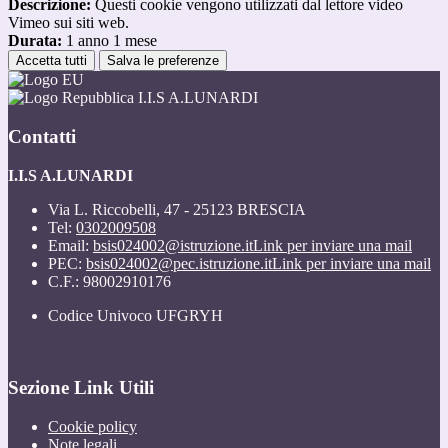
Descrizione:
Questi cookie vengono utilizzati dal lettore video
Vimeo sui siti web.
Durata:
1 anno 1 mese
Accetta tutti
Salva le preferenze
I.I.S A.LUNARDI
Contatti
I.I.S A.LUNARDI
Via L. Riccobelli, 47 - 25123 BRESCIA
Tel:
0302009508
Email:
bsis024002@istruzione.it
Link per inviare una mail
PEC:
bsis024002@pec.istruzione.it
Link per inviare una mail
C.F.: 98002910176
Codice Univoco UFGRYH
Sezione Link Utili
Cookie policy
Note legali