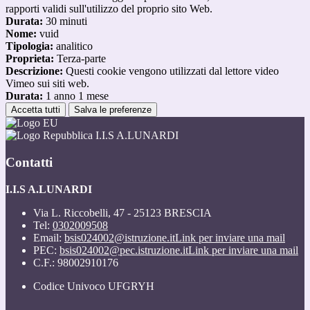
rapporti validi sull'utilizzo del proprio sito Web.
Durata:
30 minuti
Nome:
vuid
Tipologia:
analitico
Proprieta:
Terza-parte
Descrizione:
Questi cookie vengono utilizzati dal lettore video
Vimeo sui siti web.
Durata:
1 anno 1 mese
Accetta tutti
Salva le preferenze
I.I.S A.LUNARDI
Contatti
I.I.S A.LUNARDI
Via L. Riccobelli, 47 - 25123 BRESCIA
Tel:
0302009508
Email:
bsis024002@istruzione.it
Link per inviare una mail
PEC:
bsis024002@pec.istruzione.it
Link per inviare una mail
C.F.: 98002910176
Codice Univoco UFGRYH