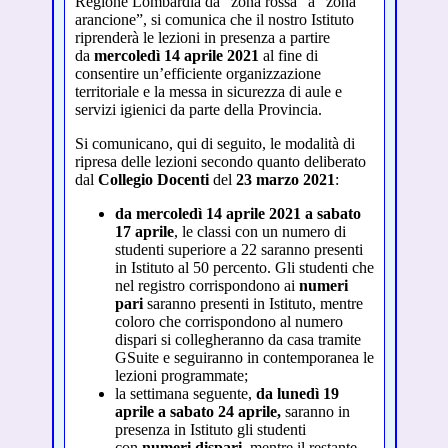
Regione Lombardia da “zona rossa” a “zona
arancione”, si comunica che il nostro Istituto
riprenderà le lezioni in presenza a partire
da
mercoledì 14 aprile 2021
al fine di
consentire un’efficiente organizzazione
territoriale e la messa in sicurezza di aule e
servizi igienici da parte della Provincia.
Si comunicano, qui di seguito, le modalità di
ripresa delle lezioni secondo quanto deliberato
dal
Collegio
Docenti
del
23 marzo 2021
:
da mercoledì 14 aprile 2021 a sabato
17 aprile
, le classi con un numero di
studenti superiore a 22 saranno presenti
in Istituto al 50 percento. Gli studenti che
nel registro corrispondono ai
numeri
pari
saranno presenti in Istituto, mentre
coloro che corrispondono al numero
dispari si collegheranno da casa tramite
GSuite e seguiranno in contemporanea le
lezioni programmate;
la settimana seguente,
da lunedì 19
aprile a sabato 24 aprile,
saranno in
presenza in Istituto gli studenti
con
numeri dispari
, mentre il restante