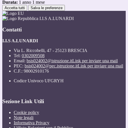
Durata:
1 anno 1 mese
Accetta tutti
Salva le preferenze
I.I.S A.LUNARDI
Contatti
I.I.S A.LUNARDI
Via L. Riccobelli, 47 - 25123 BRESCIA
Tel:
0302009508
Email:
bsis024002@istruzione.it
Link per inviare una mail
PEC:
bsis024002@pec.istruzione.it
Link per inviare una mail
C.F.: 98002910176
Codice Univoco UFGRYH
Sezione Link Utili
Cookie policy
Note legali
Informativa Privacy
Ufficio Relazioni con il Pubblico