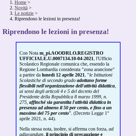
Home
>
Novità
>
Le notizie
>
Riprendono le lezioni in presenza!
Riprendono le lezioni in presenza!
Con Nota
m_pi.AOODRLO.REGISTRO
UFFICIALE.U.0007134.10-04-2021
, l'Ufficio
Scolastico Regionale comunica che, essendo la
Regione Lombardia considerata "zona arancione"
a partire da
lunedì 12 aprile 2021
, "
le Istituzioni
Scolastiche di secondo grado
adottano forme
flessibili nell'organizzazione dell'attività didattica
,
ai sensi degli articoli 4 e 5 del decreto del
Presidente della Repubblica 8 marzo 1999, n.
275,
affinché sia garantita l'attività didattica in
presenza ad almeno il 50 per cento, e fino a un
massimo del 75 per cento
”. (Decreto Legge 1°
aprile 2021, n. 44).
Nella stessa nota, inoltre, si afferma con forza,
ad
adiuvandum
,
il principio di precauzione e