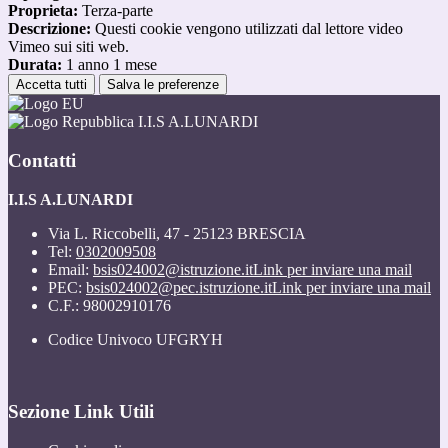
Proprieta:
Terza-parte
Descrizione:
Questi cookie vengono utilizzati dal lettore video
Vimeo sui siti web.
Durata:
1 anno 1 mese
Accetta tutti
Salva le preferenze
I.I.S A.LUNARDI
Contatti
I.I.S A.LUNARDI
Via L. Riccobelli, 47 - 25123 BRESCIA
Tel:
0302009508
Email:
bsis024002@istruzione.it
Link per inviare una mail
PEC:
bsis024002@pec.istruzione.it
Link per inviare una mail
C.F.: 98002910176
Codice Univoco UFGRYH
Sezione Link Utili