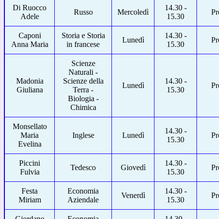
Di Ruocco
14.30 -
Russo
Mercoledì
Pr
Adele
15.30
Caponi
Storia e Storia
14.30 -
Lunedì
Pr
Anna Maria
in francese
15.30
Scienze
Naturali -
Madonia
Scienze della
14.30 -
Lunedì
Pr
Giuliana
Terra -
15.30
Biologia -
Chimica
Monsellato
14.30 -
Maria
Inglese
Lunedì
Pr
15.30
Evelina
Piccini
14.30 -
Tedesco
Giovedì
Pr
Fulvia
15.30
Festa
Economia
14.30 -
Venerdì
Pr
Miriam
Aziendale
15.30
Giordano
Economia
14.30 -