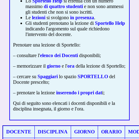
Lo
Sportello Help
si effettua con un numero
massimo
di quattro
studenti
e non sono ammessi
gli studenti che non si sono iscritti.
Le
lezioni
si svolgono
in presenza
.
Gli studenti prenotano la lezione di
Sportello Help
indicando l'argomento sul quale richiedono
l'intervento del docente.
Prenotare una lezione di Sportello:
– consultare l'
elenco dei Docenti
disponibili;
– memorizzare il
giorno
e l'
ora
della lezione di Sportello;
– cercare su
Spaggiari
lo spazio
SPORTELLO
del
Docente prescelto;
– prenotare la lezione
inserendo i propri dat
i;
Qui di seguito sono elencati i docenti disponibili e la
disciplina insegnata, il giorno e l'ora.
DOCENTE
DISCIPLINA
GIORNO
ORARIO
MOD