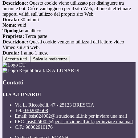
Descrizione:
Questo cookie viene utilizzato per distinguere tra
umani e bot. Ciò è vantaggioso per il sito Web, al fine di effettuare
rapporti validi sull'utilizzo del proprio sito Web.
Durata:
30 minuti
Nome:
vuid
Tipologia:
analitico
Proprieta:
Terza-parte
Descrizione:
Questi cookie vengono utilizzati dal lettore video
Vimeo sui siti web.
Durata:
1 anno 1 mese
Accetta tutti
Salva le preferenze
I.I.S A.LUNARDI
Contatti
I.I.S A.LUNARDI
Via L. Riccobelli, 47 - 25123 BRESCIA
Tel:
0302009508
Email:
bsis024002@istruzione.it
Link per inviare una mail
PEC:
bsis024002@pec.istruzione.it
Link per inviare una mail
C.F.: 98002910176
Codice Univoco UFGRYH