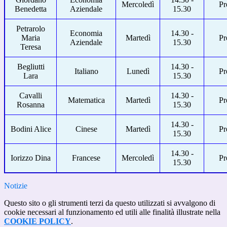
Mercoledì
Pr
Benedetta
Aziendale
15.30
Petrarolo
Economia
14.30 -
Maria
Martedì
Pr
Aziendale
15.30
Teresa
Begliutti
14.30 -
Italiano
Lunedì
Pr
Lara
15.30
Cavalli
14.30 -
Matematica
Martedì
Pr
Rosanna
15.30
14.30 -
Bodini Alice
Cinese
Martedì
Pr
15.30
14.30 -
Iorizzo Dina
Francese
Mercoledì
Pr
15.30
Notizie
Questo sito o gli strumenti terzi da questo utilizzati si avvalgono di
cookie necessari al funzionamento ed utili alle finalità illustrate nella
COOKIE POLICY
.