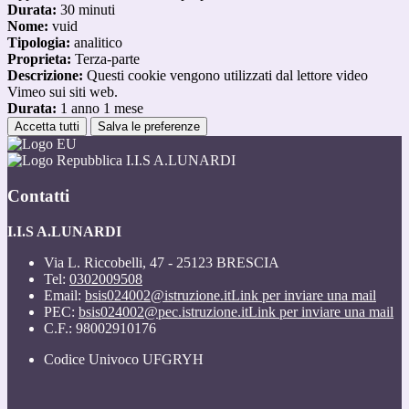
Durata:
30 minuti
Nome:
vuid
Tipologia:
analitico
Proprieta:
Terza-parte
Descrizione:
Questi cookie vengono utilizzati dal lettore video
Vimeo sui siti web.
Durata:
1 anno 1 mese
Accetta tutti
Salva le preferenze
I.I.S A.LUNARDI
Contatti
I.I.S A.LUNARDI
Via L. Riccobelli, 47 - 25123 BRESCIA
Tel:
0302009508
Email:
bsis024002@istruzione.it
Link per inviare una mail
PEC:
bsis024002@pec.istruzione.it
Link per inviare una mail
C.F.: 98002910176
Codice Univoco UFGRYH