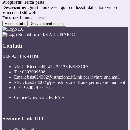
Proprieta:
Terza-parte
Descrizione:
Questi cookie vengono utilizzati dal lettore video
Vimeo sui siti web.
Durata:
1 anno 1 mese
Accetta tutti
Salva le preferenze
I.I.S A.LUNARDI
Contatti
I.I.S A.LUNARDI
Via L. Riccobelli, 47 - 25123 BRESCIA
Tel:
0302009508
Email:
bsis024002@istruzione.it
Link per inviare una mail
PEC:
bsis024002@pec.istruzione.it
Link per inviare una mail
C.F.: 98002910176
Codice Univoco UFGRYH
Sezione Link Utili
Cookie policy