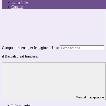
Lunarfollie
Contatti
Campo di ricerca per le pagine del sito
il Baccalauréat francese.
Menu di navigazione
Indice pagina