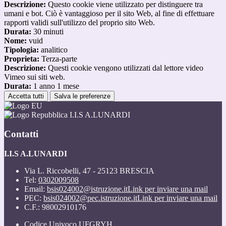
Descrizione:
Questo cookie viene utilizzato per distinguere tra
umani e bot. Ciò è vantaggioso per il sito Web, al fine di effettuare
rapporti validi sull'utilizzo del proprio sito Web.
Durata:
30 minuti
Nome:
vuid
Tipologia:
analitico
Proprieta:
Terza-parte
Descrizione:
Questi cookie vengono utilizzati dal lettore video
Vimeo sui siti web.
Durata:
1 anno 1 mese
Accetta tutti
Salva le preferenze
I.I.S A.LUNARDI
Contatti
I.I.S A.LUNARDI
Via L. Riccobelli, 47 - 25123 BRESCIA
Tel:
0302009508
Email:
bsis024002@istruzione.it
Link per inviare una mail
PEC:
bsis024002@pec.istruzione.it
Link per inviare una mail
C.F.: 98002910176
Codice Univoco UFGRYH