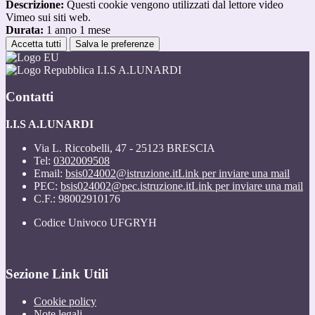
Descrizione:
Questi cookie vengono utilizzati dal lettore video
Vimeo sui siti web.
Durata:
1 anno 1 mese
Accetta tutti
Salva le preferenze
I.I.S A.LUNARDI
Contatti
I.I.S A.LUNARDI
Via L. Riccobelli, 47 - 25123 BRESCIA
Tel:
0302009508
Email:
bsis024002@istruzione.it
Link per inviare una mail
PEC:
bsis024002@pec.istruzione.it
Link per inviare una mail
C.F.: 98002910176
Codice Univoco UFGRYH
Sezione Link Utili
Cookie policy
Note legali