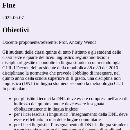
Fine
2025-06-07
Obiettivi
Docente proponente/referente: Prof. Antony Wendt
Gli studenti delle classi quinte di tutto l’istituto e gli studenti delle
classi terze e quarte del liceo linguistico seguiranno lezioni
disciplinari gestite e condotte in lingua straniera con metodologia
CLIL I Decreti del presidente della repubblica 88 e 89 del 2010
disciplinano la normativa che prevede l'obbligo di insegnare, nel
quinto anno della scuola superiore di II grado, una disciplina non
linguistica (DNL) in lingua straniera secondo la metodologia CLIL.
In particolare:
per gli istituti tecnici la DNL deve essere compresa nell'area di
indirizzo del quinto anno, e deve essere insegnata
obbligatoriamente in lingua inglese
per i licei (esclusi i linguistici) l’insegnamento della DNL deve
essere effettuato in una delle lingue comunitarie
per i licei linguistici l’insegnamento di DNL in lingua straniera
è prevista già a partire dal terzo anno del corso di studi; nel