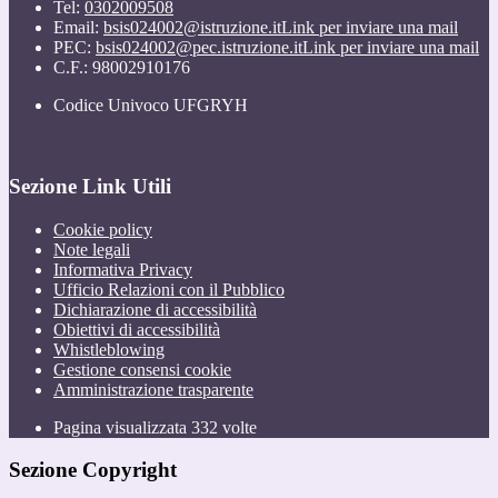
Tel:
0302009508
Email:
bsis024002@istruzione.it
Link per inviare una mail
PEC:
bsis024002@pec.istruzione.it
Link per inviare una mail
C.F.: 98002910176
Codice Univoco UFGRYH
Sezione Link Utili
Cookie policy
Note legali
Informativa Privacy
Ufficio Relazioni con il Pubblico
Dichiarazione di accessibilità
Obiettivi di accessibilità
Whistleblowing
Gestione consensi cookie
Amministrazione trasparente
Pagina visualizzata
332
volte
Sezione Copyright