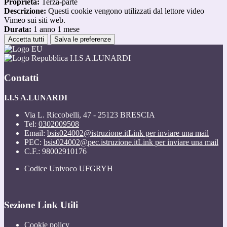
Proprieta:
Terza-parte
Descrizione:
Questi cookie vengono utilizzati dal lettore video
Vimeo sui siti web.
Durata:
1 anno 1 mese
Accetta tutti
Salva le preferenze
I.I.S A.LUNARDI
Contatti
I.I.S A.LUNARDI
Via L. Riccobelli, 47 - 25123 BRESCIA
Tel:
0302009508
Email:
bsis024002@istruzione.it
Link per inviare una mail
PEC:
bsis024002@pec.istruzione.it
Link per inviare una mail
C.F.: 98002910176
Codice Univoco UFGRYH
Sezione Link Utili
Cookie policy