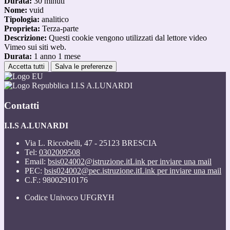
Durata:
30 minuti
Nome:
vuid
Tipologia:
analitico
Proprieta:
Terza-parte
Descrizione:
Questi cookie vengono utilizzati dal lettore video
Vimeo sui siti web.
Durata:
1 anno 1 mese
Accetta tutti
Salva le preferenze
I.I.S A.LUNARDI
Contatti
I.I.S A.LUNARDI
Via L. Riccobelli, 47 - 25123 BRESCIA
Tel:
0302009508
Email:
bsis024002@istruzione.it
Link per inviare una mail
PEC:
bsis024002@pec.istruzione.it
Link per inviare una mail
C.F.: 98002910176
Codice Univoco UFGRYH