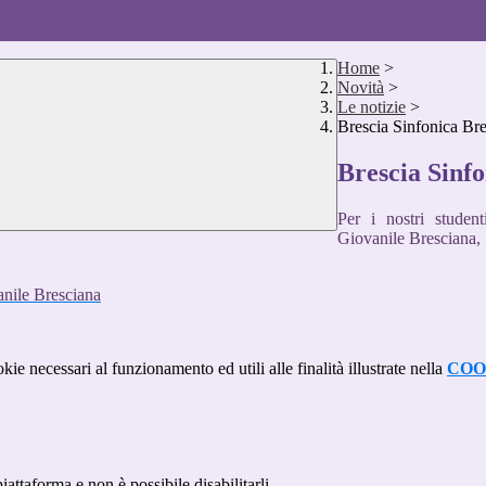
Home
>
Novità
>
Le notizie
>
Brescia Sinfonica Bre
Brescia Sinfo
Per i nostri student
Giovanile Bresciana, r
kie necessari al funzionamento ed utili alle finalità illustrate nella
COO
attaforma e non è possibile disabilitarli.