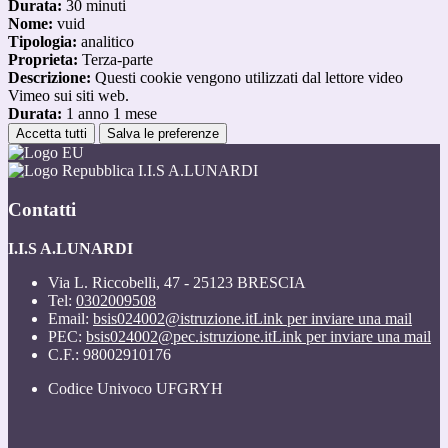
Durata:
30 minuti
Nome:
vuid
Tipologia:
analitico
Proprieta:
Terza-parte
Descrizione:
Questi cookie vengono utilizzati dal lettore video
Vimeo sui siti web.
Durata:
1 anno 1 mese
Accetta tutti
Salva le preferenze
I.I.S A.LUNARDI
Contatti
I.I.S A.LUNARDI
Via L. Riccobelli, 47 - 25123 BRESCIA
Tel:
0302009508
Email:
bsis024002@istruzione.it
Link per inviare una mail
PEC:
bsis024002@pec.istruzione.it
Link per inviare una mail
C.F.: 98002910176
Codice Univoco UFGRYH