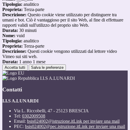
Tipologia:
analitico
Proprieta:
Terza-parte
Descrizione:
Questo cookie viene utilizzato per distinguere tra
umani e bot. Ciò è vantaggioso per il sito Web, al fine di effettuare
rapporti validi sull'utilizzo del proprio sito Web.
Durata:
30 minuti
Nome:
vuid
Tipologia:
analitico
Proprieta:
Terza-parte
Descrizione:
Questi cookie vengono utilizzati dal lettore video
Vimeo sui siti web.
Durata:
1 anno 1 mese
Accetta tutti
Salva le preferenze
I.I.S A.LUNARDI
Contatti
I.I.S A.LUNARDI
Via L. Riccobelli, 47 - 25123 BRESCIA
Tel:
0302009508
Email:
bsis024002@istruzione.it
Link per inviare una mail
PEC:
bsis024002@pec.istruzione.it
Link per inviare una mail