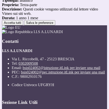
Tipologia:
analitico
Proprieta:
Terza-parte
Descrizione:
Questi cookie vengono utilizzati dal lettore video
Vimeo sui siti web.
Durata:
1 anno 1 mese
Accetta tutti
Salva le preferenze
I.I.S A.LUNARDI
Contatti
I.I.S A.LUNARDI
Via L. Riccobelli, 47 - 25123 BRESCIA
Tel:
0302009508
Email:
bsis024002@istruzione.it
Link per inviare una mail
PEC:
bsis024002@pec.istruzione.it
Link per inviare una mail
C.F.: 98002910176
Codice Univoco UFGRYH
Sezione Link Utili