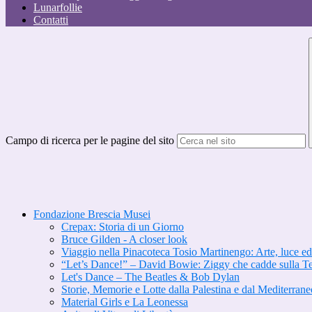
Lunarfollie
Contatti
Campo di ricerca per le pagine del sito
Fondazione Brescia Musei
Crepax: Storia di un Giorno
Bruce Gilden - A closer look
Viaggio nella Pinacoteca Tosio Martinengo: Arte, luce e
“Let’s Dance!” – David Bowie: Ziggy che cadde sulla Te
Let's Dance – The Beatles & Bob Dylan
Storie, Memorie e Lotte dalla Palestina e dal Mediterrane
Material Girls e La Leonessa