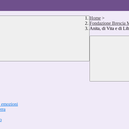
Home
>
Fondazione Brescia 
Anita, di Vita e di Li
d emozioni
rra
o