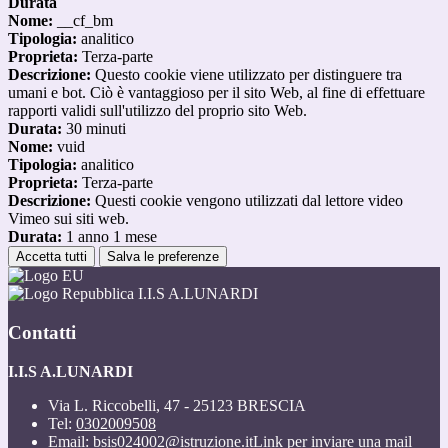
Durata
Nome:
__cf_bm
Tipologia:
analitico
Proprieta:
Terza-parte
Descrizione:
Questo cookie viene utilizzato per distinguere tra
umani e bot. Ciò è vantaggioso per il sito Web, al fine di effettuare
rapporti validi sull'utilizzo del proprio sito Web.
Durata:
30 minuti
Nome:
vuid
Tipologia:
analitico
Proprieta:
Terza-parte
Descrizione:
Questi cookie vengono utilizzati dal lettore video
Vimeo sui siti web.
Durata:
1 anno 1 mese
Accetta tutti
Salva le preferenze
I.I.S A.LUNARDI
Contatti
I.I.S A.LUNARDI
Via L. Riccobelli, 47 - 25123 BRESCIA
Tel:
0302009508
Email:
bsis024002@istruzione.it
Link per inviare una mail