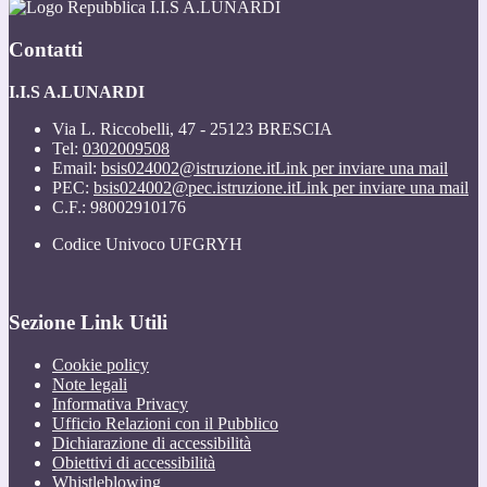
I.I.S A.LUNARDI
Contatti
I.I.S A.LUNARDI
Via L. Riccobelli, 47 - 25123 BRESCIA
Tel:
0302009508
Email:
bsis024002@istruzione.it
Link per inviare una mail
PEC:
bsis024002@pec.istruzione.it
Link per inviare una mail
C.F.: 98002910176
Codice Univoco UFGRYH
Sezione Link Utili
Cookie policy
Note legali
Informativa Privacy
Ufficio Relazioni con il Pubblico
Dichiarazione di accessibilità
Obiettivi di accessibilità
Whistleblowing