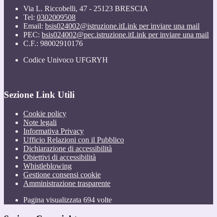
Via L. Riccobelli, 47 - 25123 BRESCIA
Tel:
0302009508
Email:
bsis024002@istruzione.it
Link per inviare una mail
PEC:
bsis024002@pec.istruzione.it
Link per inviare una mail
C.F.: 98002910176
Codice Univoco UFGRYH
Sezione Link Utili
Cookie policy
Note legali
Informativa Privacy
Ufficio Relazioni con il Pubblico
Dichiarazione di accessibilità
Obiettivi di accessibilità
Whistleblowing
Gestione consensi cookie
Amministrazione trasparente
Pagina visualizzata
694
volte