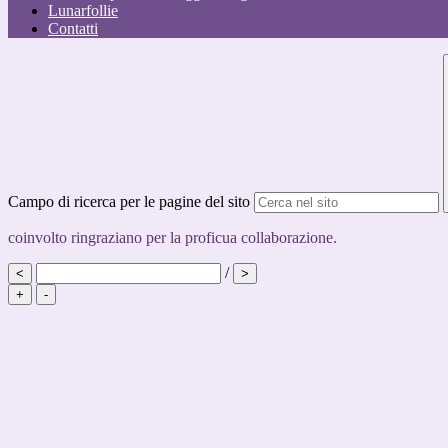
Lunarfollie
Contatti
Campo di ricerca per le pagine del sito
coinvolto ringraziano per la proficua collaborazione.
/
<
>
+
-