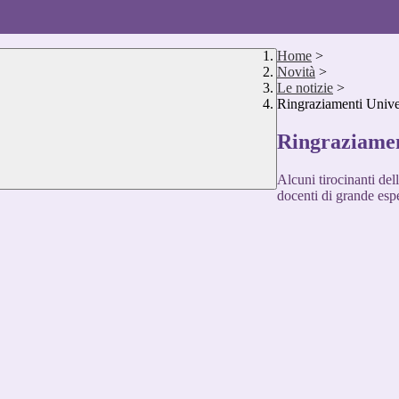
Home
>
Novità
>
Le notizie
>
Ringraziamenti Unive
Ringraziamen
Alcuni tirocinanti del
docenti di grande espe