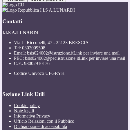
I.I.S A.LUNARDI
Contatti
I.I.S A.LUNARDI
Via L. Riccobelli, 47 - 25123 BRESCIA
Tel:
0302009508
Email:
bsis024002@istruzione.it
Link per inviare una mail
PEC:
bsis024002@pec.istruzione.it
Link per inviare una mail
C.F.: 98002910176
Codice Univoco UFGRYH
Sezione Link Utili
Cookie policy
Note legali
Informativa Privacy
Ufficio Relazioni con il Pubblico
Dichiarazione di accessibilità